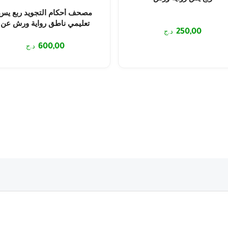
مصحف أحكام التجويد ربع يس
تعليمي ناطق رواية ورش عن
250,00
د.ج
نافع
600,00
د.ج