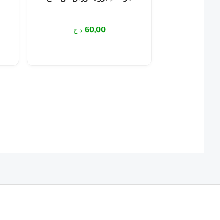
60,00
د.ج