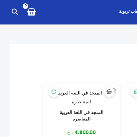
البحث
عاب تربوية
المنجد في اللغة العربية
المعاصرة
4.800,00
د.ج