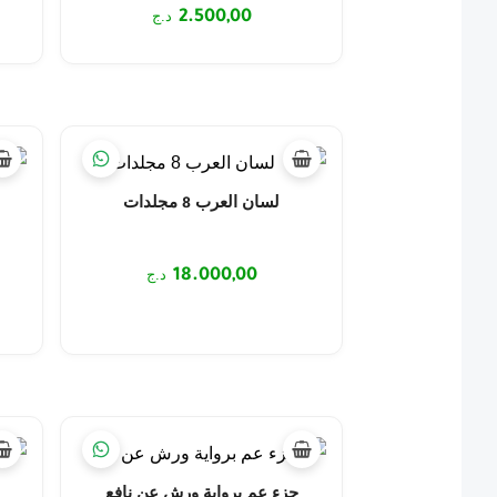
2.500,00
د.ج
لسان العرب 8 مجلدات
ش
18.000,00
د.ج
جزء عم برواية ورش عن نافع